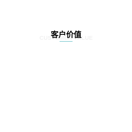
客户价值
CUSTOMER VALUE
01
产品业务能力展示：强调产品、技术和业务内容的更新、常展常新，结合受众
认知，提供有创意、印象深刻的展示。
02
企业品牌形象提升：强调企业精神、理念的发扬，立足开云手机网-开云中国，
打动观众、吸引来宾。
03
提升用户体验：通过优化产品设计、改进交互流程、提升服务质量等方式，全
面提升用户体验。这种优质体验能够增强用户对产品的信任度和依赖度，提高
用户黏性，为企业赢得更多忠实用户。