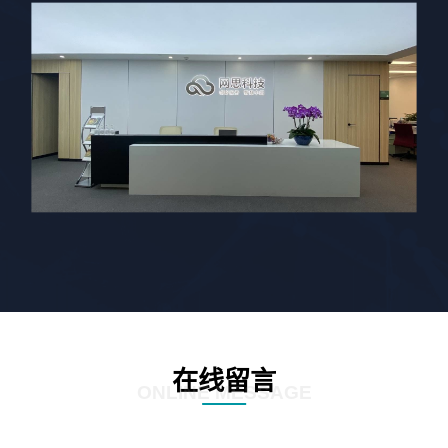
在线留言
ONLINE MESSAGE