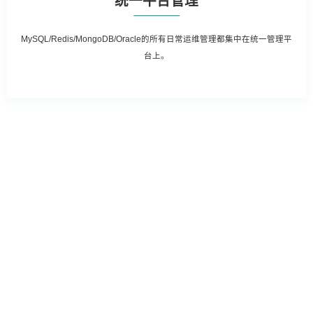
统一平台管理
MySQL/Redis/MongoDB/Oracle的所有日常运维管理都集中在统一管理平
台上。