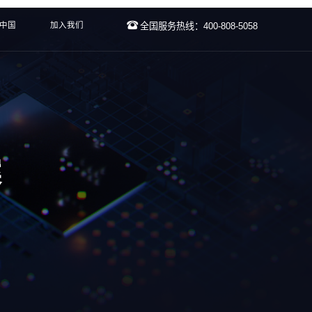
云中国
加入我们
全国服务热线：400-808-5058
案