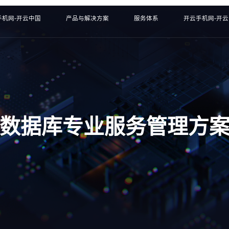
手机网-开云中国
产品与解决方案
服务体系
开云手机网-开
数据库专业服务管理方