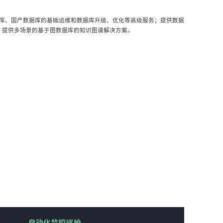
据库、国产数据库的基础运维和数据库升级、优化等高级服务；提供数据
；提供多场景的基于图数据库的知识图谱解决方案。