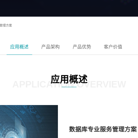
管理方案
应用概述
产品架构
产品优势
客户价值
应用概述
APPLICATION OVERVIEW
数据库专业服务管理方案️