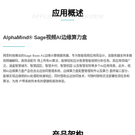
应用概述
APPLICATION OVERVIEW
AlphaMind® Sage视频AI边缘算力盒
网思科技推出的Sage Basic A1边缘计算微服务器，专为智能视频应用而设计。该服务器支持多路
视频编解码，高效适配市 场上所有AI算法，能够轻松应对各类智能视频分析任务。其应用领域广
泛，涵盖智慧城市、智慧园区、智慧乡村、智慧校园 以及智慧安防等多个AI应用场景。此外，视
频AI边缘算力盒产品包含云边协同管理系统、边缘算力盒配置管理软件以及算力 盒终端三部分，
能够实现边缘侧的AI处理和快速响应，同时借助云边协同技术，可随时随地灵活部署检测任务和
算法，为用 户带来前所未有的便捷和高效体验。
产品架构