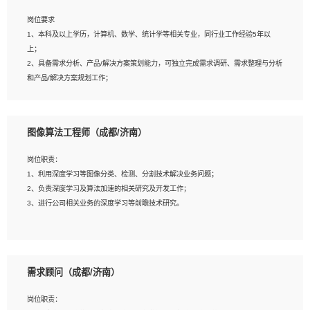
岗位要求
岗位要求：
1、本科及以上学历，计算机、数学、统计学等相关专业，同行业工作经验5年以
1、全日制统招本科及以上学历，计算机相关专业毕业，5年以上开发工作经验；
上；
2、具有扎实的java编程功底和良好的编码习惯，有分布式、多线程及高并发系统开
2、具备需求分析、产品/解决方案策划能力，可独立完成需求调研、需求整理与分析
发经验和性能调优经验尤佳；熟悉JVM调优；掌握基础中间件、基础架构方案和云
和产品/解决方案规划工作；
平台、云产品功能特性，熟练使用相关平台的功能和了解其背后实现机制；
3、逻辑缜密，对用户产品/解决方案体验敏感，对数据敏感，有产品/解决方案意
3、精通主流开发框架经验，精通一门主流开发语言；熟悉主流开源框架源码；
识，有主见，以数据为驱动，以结果为导向；
4、具有一定的大中型项目参与经验，有中间件、基础组件和框架的研发经验，具备
4、具有丰富的AI产品/解决方案解决方案经验，能够针对客户的需求，快速响应输出
研发管理流程建设经验；
图像算法工程师（成都/济南）
相关的解决方案，包括视频分析、图像识别、NLP、OCR、机器学习等；
5、熟悉Spring、Mybatis等开源框架和常用apache组件,熟悉Web服务端开发的各
5、具备AI技术背景，掌握TensorFlow、PyTorch、Spark MLlib、SK-Learn等常见
种常用框架和技术Springboot、Shiro、springcloud等；熟悉Linux常用命令和了解
岗位职责：
AI算法框架，对人脸识别、目标检测、图像识别、OCR、NLP等AI算法有深刻理
常用脚本语言，较丰富的线上系统运维经验，复杂问题排查思路清晰。
1、利用深度学习等图像分类、检测、分割技术解决业务问题；
解。具有AI平台级产品/解决方案从业经验者优先。具有大数据技术背景者优先；
2、负责深度学习及算法加速的相关研究及开发工作；
6、具备良好的客户意识与沟通能力，善于学习思考、创新与团队协作，认真负责、
3、进行公司相关业务的深度学习等前瞻技术研究。
执行力与抗压力强。
岗位要求：
1、统招本科以上学历，图形图像、计算机或数学相关专业；
需求顾问（成都/济南）
2、2年以上图像处理开发经验，熟悉python和spark开发；
3、熟练使用TensorFlow、Theano、Keras 及 Caffe 任意一种主流深度学习框架搭
岗位职责：
建深度学习系统环境；