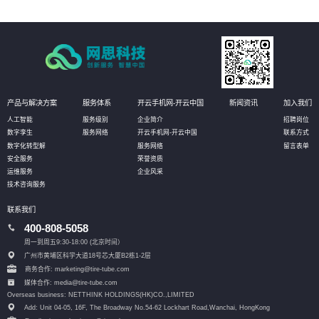
产品与解决方案
服务体系
开云手机网-开云中国
新闻资讯
加入我们
人工智能
服务级别
企业简介
招聘岗位
数字孪生
服务网络
开云手机网-开云中国
联系方式
数字化转型解
服务网络
留言表单
安全服务
荣誉资质
运维服务
企业风采
技术咨询服务
联系我们
400-808-5058
周一到周五9:30-18:00 (北京时间）
广州市黄埔区科学大道18号芯大厦B2栋1-2层
商务合作: marketing@tire-tube.com
媒体合作: media@tire-tube.com
Overseas business: NETTHINK HOLDINGS(HK)CO.,LIMITED
Add: Unit 04-05, 16F, The Broadway No.54-62 Lockhart Road,
Wanchai, HongKong