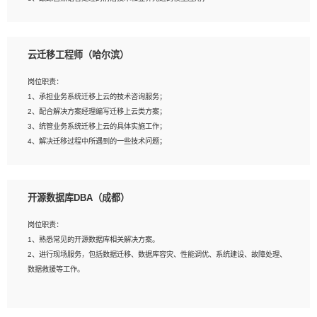
4、负责问答系统的搭建和知识图谱的建立；
云迁移工程师（哈尔滨）
岗位要求：
1、1年及以上自然语言处理方向研究或工作经验，统招本科及以上学历；
岗位职责：
2、熟悉tensorflow，keras，pytorch等常规深度学习框架，快速根据客户需求实现
1、承担业务系统迁移上云的技术咨询服务；
有效的模型；
2、配合解决方案经理编写迁移上云类方案；
3、熟悉掌握至少一种编程语言，如：Python，Java；
3、统管业务系统迁移上云的具体实施工作；
4、 熟悉NLP相关算法与实现；
4、解决迁移过程中所遇到的一些技术问题；
5、至少有一次及以上问答系统的项目实践，熟悉问答系统全流程开发者优先；
6、有较强的问题分析和处理能力，良好的团队合作意识；
7、 参与过相关竞赛或科研项目者优先。
岗位要求：
开源数据库DBA（成都）
1、专科及以上学历，三年以上工作经验，计算机等相关专业；
2、具备常见业务系统资源评估、部署优化和故障排查的能力；
岗位职责：
3、熟悉常见操作系统、存储、网络、 IO 等相关原理；
1、熟悉常见的开源数据库相关解决方案。
4、具有迁移工具实操经验，具备P2V、V2V迁移能力；
2、进行现场服务，包括数据迁移、数据库容灾、性能调优、系统建设、故障处理、
5、熟练华为、VMware虚拟化、云计算及云存储技术；
数据救援等工作。
6、熟悉主流数据库、应用服务器、中间件部署架构和运维方法；
7、具备资源池迁移、应用及数据迁移、异构数据迁移相关经验；
8、具有HCIE/H3CIE/VMware/阿里云等云计算方向认证者优先；
岗位要求：