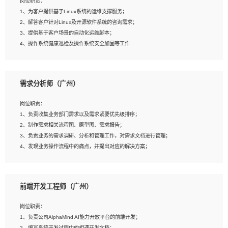
岗位职责：
4、在剪辑上会思考，有一定编导思维；
1、为客户提供基于Linux系统的运维支撑服务；
5、踏实， 勤奋，愿意在工作中不断学习，提高自我；
2、解答客户针对Linux及开源软件系统的咨询需求；
6、能与同事友好相处。
3、提供基于客户场景的自动化运维脚本；
4、操作系统健康巡检及操作系统安全加固等工作
岗位要求：
需求分析师（广州）
1、全日制本科计算机相关专业毕业，3年以上相关工作经验；
2、精通linux操作系统的运行维护，具有故障处理的能力
岗位职责：
3、熟练使用脚本语言，shell/python任一种，熟练使用Ansible
1、负责收集业务部门需求以及需求紧要优先级排序；
4、熟悉linux常见服务、中间件的基本原理、部署以及故障处理，如：Mysql、
2、制作需求相关流程图、原型图、需求报告；
Apache、Nginx、Zabbix、Kafka等
3、负责业务的需求调研、分析和管理工作，对需求文档进行管理；
5、熟悉主流虚拟化技术，如：VMware、KVM
4、发现业务操作流程中的痛点，并提出对应的解决方案；
6、具备网络方面的基础知识，熟悉常见的网络协议，如TCP/IP，转发原理，路由优
5、完成其他上级领导交予的任务和工作。
先级等
7、了解容器技术，熟悉docker或podman
8、有良好的文档编写能力和沟通能力，有RHCE证书优先
前端开发工程师（广州）
岗位要求：
1、本科以上学历，一年以上需求分析相关经验者优先；
岗位职责：
2、熟悉产品及需求规划工具，如:Axure、Xmind、MS Project等；
1、负责公司AlphaMind AI能力开放平台的前端开发；
3、具备良好的交流协调能力，有较强的责任感、工作积极主动；
2、编写系统开发过程中的相遇开发文档；