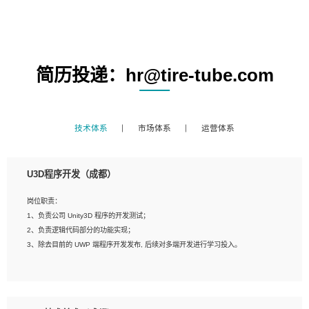
简历投递：hr@tire-tube.com
技术体系
市场体系
运营体系
U3D程序开发（成都）
岗位职责：
1、负责公司 Unity3D 程序的开发测试；
2、负责逻辑代码部分的功能实现；
3、除去目前的 UWP 端程序开发发布, 后续对多端开发进行学习投入。
岗位要求：
1、全日制本科相关专业，具有相关开发经验?年以上；