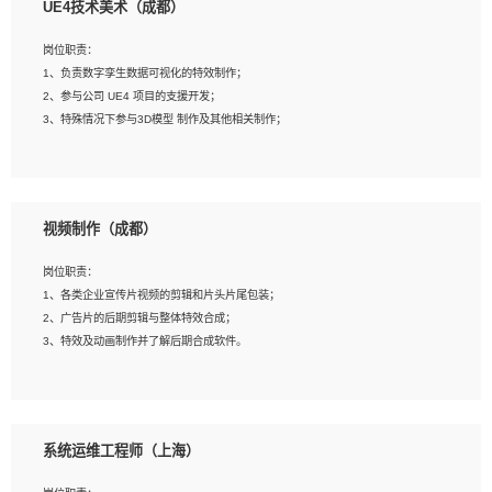
UE4技术美术（成都）
2、熟练掌握 Unity3D 程序开发，精通 C# 语言开发；
3、具有大量插件的使用调试经历，开发测试过 UWP 端程序者优先；
岗位职责：
4、有良好的沟通能力和团队合作意识；
1、负责数字孪生数据可视化的特效制作；
5、开发过 HoloLens 程序者优先。
2、参与公司 UE4 项目的支援开发；
3、特殊情况下参与3D模型 制作及其他相关制作；
岗位要求：
1、全日制本科以上学历，美术、动画相关专业毕业，具有相关效果制作经验2年以
视频制作（成都）
上；
2、熟练掌握 Particle 或 Niagara 制作特效模块；
岗位职责：
3、想象力丰富, 有一定的艺术审美深度；
1、各类企业宣传片视频的剪辑和片头片尾包装；
4、有良好的场景特效搭建功底；
2、广告片的后期剪辑与整体特效合成；
5、熟悉 3Ds Max 或者 Maya；
3、特效及动画制作并了解后期合成软件。
6、有良好的沟通能力和团队合作意识；
7、参与过建筑结构表现相关项目者优先
岗位要求：
1、热爱影视，责任心强，有强烈的兴趣和后期制作的主观能动性；
系统运维工程师（上海）
2、熟练使用After Effect、Photo Shop、熟练掌握视频剪辑和特效包装软件；
3、能对影片后期进行整体调色控制，具备一定审美感；