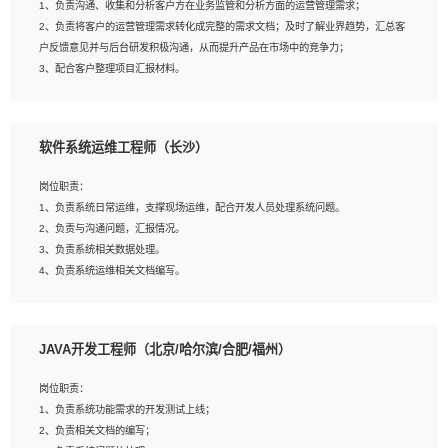
1、负责沟通、收集和分析客户方在业务监管和分析方面的运营管理需求；
4、熟悉OPENCV、HALCON等常用图像处理软件，熟练进行图像处理；
2、负责将客户的运营管理需求转化成完整的需求文档；及时了解业界趋势，汇总客
5、熟悉主流的分类算法、聚类算法和关联分析算法原理，能熟练使用神经网络算法
户反馈意见并与后台研发积极沟通，从而提升产品在市场中的竞争力；
的进行业务建模；
3、配合客户整理项目汇报材料。
6、对OCR领域有深入的研究，熟悉模型调参，压缩和整型化方法；
7、熟悉mysql、oracle、MongoDB、redis等其中一种数据库使用。
岗位要求：
软件系统运维工程师（长沙）
1、3年以上运营或解决方案的工作经验。
2、具备良好的逻辑能力、沟通能力和文字处理能力，能够从海量数据中发现关键特
岗位职责：
征，可独立提出完整的优化方案,并推动方案执行达成结果；熟练使用PPT、
1、负责系统日常运维，支撑现场运维，配合开发人员处理系统问题。
WORD、EXCEL等办公软件；
2、负责与沟通问题，汇报情况。
3、深入理解公司各项AI产品和技术信息；具有较强的文档编写能力，能独立撰写
3、负责系统相关数据处理。
PPT、方案建议书等，面试时需携带个人制作的专业PPT文件进行展示。
4、负责系统运维相关文档编写。
5、负责现场对接客户，沟通事项。
JAVA开发工程师（北京/哈尔滨/合肥/福州）
岗位要求：
1、计算机相关专业本科以上学历，1年以上软件系统运维经验。
岗位职责：
2、精通linux命令。
1、负责系统功能需求的开发测试上线；
3、熟悉oracle、mysql 数据库。
2、负责相关文档的编写；
4、善于沟通，具有良好的团队合作精神和协作能力。