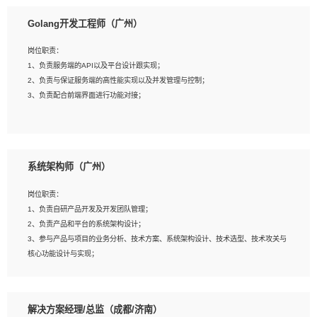
1、本科以上相关专业毕业，拥有三年以上相关数据工作经验经验。
Golang开发工程师（广州）
2、熟悉PostgreSQL、redis、MongoDB、ElasticSearch等开源数据库运维管理，
拥有开发经验优先。
岗位职责：
3、熟悉Oracle、MySQL、SQLServer中一种或多种优先。
1、负责服务端的API以及平台设计跟实现；
4、熟悉Hadoop、HBASE、Spark等大数据平台优先。
2、负责与保证服务端的高性能实现以及并发管理与控制；
5、熟悉linux或任意一种unix操作系统，如有较强操作系统侧工作经验者优先。
3、负责配合前端界面进行功能对接；
6、具备丰富的项目实施经验，较强的自我学习能力。
7、责任心强，为人友好，沟通能力强，具有良好的团队意识。
岗位要求：
1、本科及以上学历，计算机相关专业；
系统架构师（广州）
2、1年以上Golang开发工作经验，能独立完成相应项目开发；
3、基础扎实、熟悉数据结构与算法，熟悉多线程、多进程、IO复用等并发编程思维
岗位职责：
与实现，熟悉常用开源框架及设计模式；
1、负责自研产品开发及开发团队管理；
4、熟悉Golang、连接池、消息队列等组件使用、熟悉后端开发、测试、调试流程
2、负责产品和平台的系统架构设计；
跟工具使用；
3、参与产品与项目的业务分析、技术方案、系统架构设计、技术选型、技术攻关与
5、对技术有激情，喜欢钻研，能快速接受和掌握新技术，学习能力和工作责任心
核心功能设计与实现；
强，良好的沟通表达能力和团队协作能力。
4、根据业务及技术发展，做前瞻性的技术分析、研究及应用；
5、根据业务架构设计与业务需求，上接业务设计下接系统设计，编写系统概要设
计，指导技术骨干进行系统详细设计。
解决方案经理/总监（成都/济南）