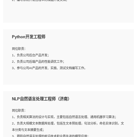
4、有较强的系统需求分析、文档编写能力、沟通能力；
5、具备与多团队合作的经验，良好团队协作精神；
岗位要求：
1、全日制本科及以上学历，计算机相关专业毕业，一年以上前端开发工作经验；
2、熟练掌握HTML、CSS、JavaScript等web相关技术；
Python开发工程师
3、熟悉react/vue/angular任何一种前端框架，熟悉react优先；
4、熟悉webpack配置和git操作；
岗位职责：
5、善于沟通，具有团队意识；
1、负责公司后台产品开发；
2、负责公司后端产品的性能调优工作；
3、参与公司AI产品的开发、实施、测试文档编写工作。
岗位要求:
1、计算机相关专业，本科及以上学历，2年以上后端开发经验，有过运营商项目经
NLP自然语言处理工程师（济南）
验的更佳；
2、熟练python编程语言，熟悉服务端开发流程，熟悉常见的算法和数据结构；
岗位职责：
3、熟悉数据库开发，熟悉Mysql、Oracle、MongoDb数据库应用开发其中一种；
1、负责相关算法的设计与实现，主要包括自然语言处理、通用机器学习算法；
4、熟悉Python Wed框架（Django/Flask...）代码能力优秀，熟悉编码规范和具备
2、负责大规模文本数据库处理，包括生文本预处理，句法分析，命名实体识别，文
良好的文档编写能力）；
本分类与文本摘要生成；
5、沟通表达能力强，具备团队协作能力。
3、跟踪自然语言处理的前沿技术和业界先进的模型应用；