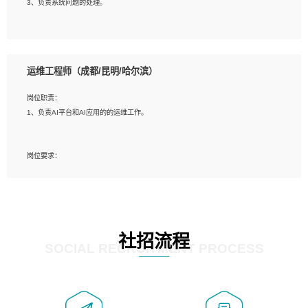
3、负责系统问题的处理。
5、必须有实际的生产环境系统维护经验。
6、有中国移动安全态势系统相关项目经验优先考虑。
岗位要求：
1、精通java编程，熟悉vue和jsp编程；
运维工程师（成都/昆明/哈尔滨）
2、熟悉linux命令；
3、熟练使用springmvc、springcloud、webservice等框架进行开发；
岗位职责：
4、熟练使用oracle、mysql进行开发；
1、负责AI平台和AI应用的的运维工作。
5、熟悉流程开发如使用activiti；
6、计算机相关专业本科以上学历，3年以上开发工作经验。
岗位要求：
1、计算机相关专业，大专以上学历，2年以上开发运维工作经验；
2、必须具备的能力：有丰富的运维开发和K8S运维经验；熟悉K8S、Git、docker
等相关工具使用；熟练掌握Linux环境下的Shell语言 ；工作责任感强、具有良好的
沟通能力、服务意识；
3、掌握Linux环境下的Python编程语言；
社招流程
4、掌握DevOps思想、方法和流程。Jenkins工具使用；
SOCIAL RECRUITMENT PROCESS
5、掌握常见中间件配置与优化，如mysql、nginx等；
6、掌握服务器的维护，熟悉linux系统的常用操作；
7、掌握和第三方系统API接口的维护操作，和安全漏洞扫描的修复工作。