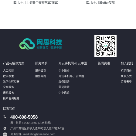
四月/十月上旬集中安排笔试/面试
四月/十月底offer发放
产品与解决方案
服务体系
开云手机网-开云中国
新闻资讯
加入我们
人工智能
服务级别
企业简介
招聘岗位
数字孪生
服务网络
开云手机网-开云中国
联系方式
数字化转型解
服务网络
留言表单
安全服务
荣誉资质
运维服务
企业风采
技术咨询服务
联系我们
400-808-5058
周一到周五9:30-18:00 (北京时间）
广州市黄埔区科学大道18号芯大厦B2栋1-2层
商务合作: marketing@tire-tube.com