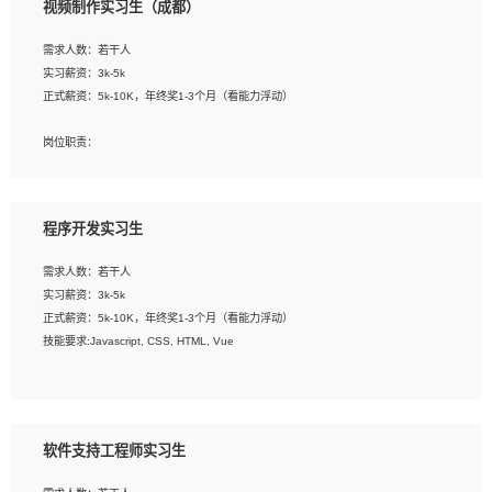
视频制作实习生（成都）
告，设计项目文件管理和资料库维护；
4、 创新设计表现形式，优化流程、提高设计工作效率；
需求人数：若干人
5、 设计内容包括但不限于：展厅/博物馆/展馆的规划与空间设计，人机界面设计，
实习薪资：3k-5k
标志及吉祥物设计，效果图后期处理等。
正式薪资：5k-10K，年终奖1-3个月（看能力浮动）
岗位要求：
岗位职责：
1、艺术设计类相关专业；
1、各类企业宣传片视频的剪辑和片头片尾包装；
2、热爱展览展示设计工作，熟悉行业动向，设计专业知识和产品专业知识；
2、广告片的后期剪辑与整体特效合成；
3、具有良好的人际沟通、准确判断客户需求并执行的能力、较强的团队合作能力和
3、特效及动画制作并了解后期合成软件。
服务意识。
程序开发实习生
岗位要求：
需求人数：若干人
1、热爱影视，责任心强，有强烈的兴趣和后期制作的主观能动性；
实习薪资：3k-5k
2、熟练使用After Effect、Photo Shop、熟练掌握视频剪辑和特效包装软件；
正式薪资：5k-10K，年终奖1-3个月（看能力浮动）
3、能对影片后期进行整体调色控制，具备一定审美感；
技能要求:Javascript, CSS, HTML, Vue
4、在剪辑上会思考，有一定编导思维；
5、踏实， 勤奋，愿意在工作中不断学习，提高自我；
工作职责：
6、能与同事友好相处。
1. 负责公司的前端项目的开发;
2. 负责公司已有项目的维护及迭代;
软件支持工程师实习生
工作要求: