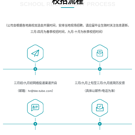
校招流程
SCHOOL RECRUIMENT PROCESS
（公司会根据各地高校双选会开展时间，安排当地现场招聘，请应届毕业生随时关注信息更新，
三月-四月为春季校招时间，九月-十月为秋季校招时间）
三月初/九月初网络投递渠道开启
三月/九月上旬至三月/九月底简历反馈
（邮箱：hr@tire-tube.com）
（具体以邮件/电话为准）