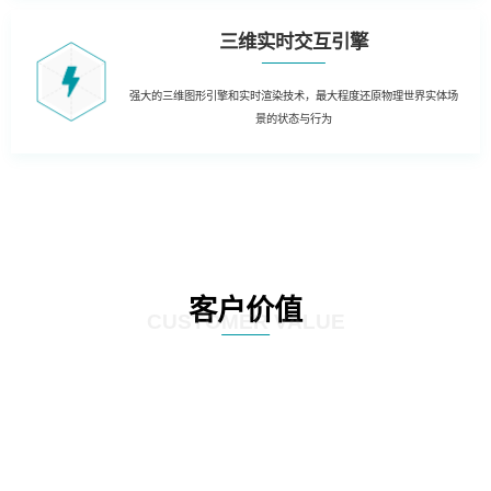
三维实时交互引擎
强大的三维图形引擎和实时渲染技术，最大程度还原物理世界实体场
景的状态与行为
客户价值
CUSTOMER VALUE
01
三维虚拟可视化平台：在现有资源管理系统数据库的基础上，以三维虚拟现实
的形式展现数据中心的运行情况。实现可视化管理和服务器设备物理位置的精
确定位。三维虚拟现实方式对机房楼层、设备区、设备安装部署情况及动力环