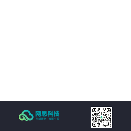
境等附属设施的直观展示，实时展现监控和报警数据。可实现360度视角调整。
02
IT资产可视化管理：在三维环境中通过鼠标点击实现楼层、机房、机房子区域、
机柜、设备的分级直接浏览。实现机房可用性动态统计，包括空间可用性、用
电量分布、温湿度分布情况和机房承重分布情况统计。当上架设备物理位置发
生变化时，设备位置根据数据库变化自动变更。用户也可通过维护工具自行调
03
整。
机房环境监控可视化管理：在三维环境中以虚拟现实的方式来展示传统环境监
控系统，给管理员一个更加贴近现实场景的操作环境，进一步提升了操作体
验。极大的提高的机房监控管理的人性化、真实化。
04
配线可视化管理：配线可视化管理功能模块以三维可视化形式直观呈现链路连
接，实现对设备端口和连接线缆（基础布线和跳线）的管理，可以有效提升数
据中心配线的管理水平。
05
统计可视化管理：可视化管理系统可以树形数据呈现和三维场景展现两种方式
同时表现机房和机柜整体使用情况，对于已用空间和可用空间进行精确统计和
展现。