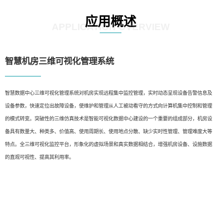
应用概述
APPLICATION OVERVIEW
智慧机房三维可视化管理系统
智慧数据中心三维可视化管理系统对机房实现远程集中监控管理，实时动态呈现设备告警信息及
设备参数，快速定位出故障设备，使维护和管理从人工被动看守的方式向计算机集中控制和管理
的模式转变。突破性的三维仿真技术是智能可视化数据中心建设的一个重要的组成部分，机房设
备具有数量大、种类多、价值高、使用周期长、使用地点分散、缺少实时性管理、管理难度大等
特点。全三维可视化监控平台，形象化的虚拟场景和真实数据相结合，增强机房设备、设施数据
的直观可视性、提高其利用率。